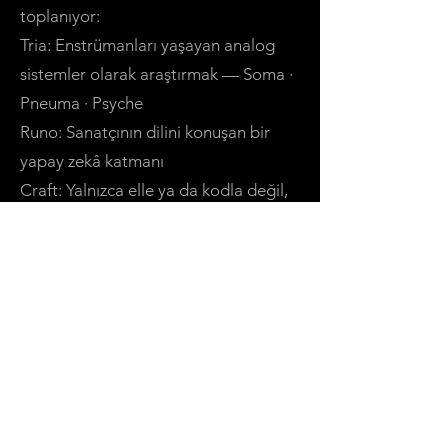
toplanıyor:
Tria: Enstrümanları yaşayan analog
sistemler olarak araştırmak — Soma ·
Pneuma · Psyche
Runo: Sanatçının dilini konuşan bir
yapay zekâ katmanı
Craft: Yalnızca elle ya da kodla değil,
rezonansla şekillenen gitarlar
Her parça, algoritma ile içgüdü,
makine ile hafıza arasında geçen bir
diyaloğun ürünü.
#
Bunu Neden Yapıyorum
This isn’t about tradition versus
technology.