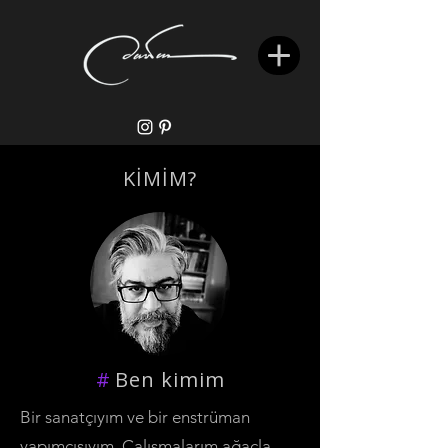
KİMİM?
#
Ben kimim
Bir sanatçıyım ve bir enstrüman
yapımcısıyım. Çalışmalarım ağaçla