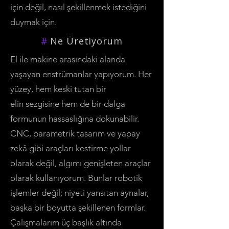
için değil, nasıl şekillenmek istediğini
duymak için.
#
Ne Üretiyorum
El ile makine arasındaki alanda
yaşayan enstrümanlar yapıyorum. Her
yüzey, hem keski tutan bir
elin sezgisine hem de bir dalga
formunun hassaslığına dokunabilir.
CNC, parametrik tasarım ve yapay
zekâ gibi araçları kestirme yollar
olarak değil, algımı genişleten araçlar
olarak kullanıyorum. Bunlar robotik
işlemler değil; niyeti yansıtan aynalar,
başka bir boyutta şekillenen formlar.
Çalışmalarım üç başlık altında