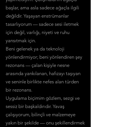
başlar, ama asla sadece ağaçla ilgili
değildir. Yaşayan enstrümanlar
tasarlıyorum — sadece sesi iletmek
için değil, varlığı, niyeti ve ruhu
yansıtmak için.
Beni gelenek ya da teknoloji
yönlendirmiyor; beni yönlendiren şey
rezonans — çalan kişiyle nesne
arasında yankılanan, hafızayı taşıyan
ve seninle birlikte nefes alan türden
bir rezonans.
Uygulama biçimim gözlem, sezgi ve
sessiz bir başkaldırıdır. Yavaş
çalışıyorum, bilinçli ve malzemeye
yakın bir şekilde — onu şekillendirmek